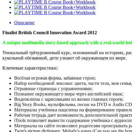
Описание
Finalist British Council Innovation Award 2012
A unique multimedia story-based approach with a real-world fee
Уникальный трёхуровневый курс, основанный на историях, расс
кукольной обезьянкой, дети узнают об окружающем их мире.
Ключевые характеристики:
Весёлая игровая форма, забавные герои;
Набор необходимой лексики: цвета, части тела, моя сем
Отрывные страницы с упражнениями;
Познание окружающего мира через английский язык;
Видеоклипы с зарисовками из жизни главных героев;
Big Story Books, мультфильмы, песни на DVD и
Audio
CD,
Материалы учебника нацелены на формирование правиль
Рабочая тетрадь дает возможность дополнительной прак
iTools позволяет вывести содержание учебника с аудиос
Материалы на сайте позволяют родителям проигрывать р
Twig's picture dictionary
; Melody's songs (Can you see the ho