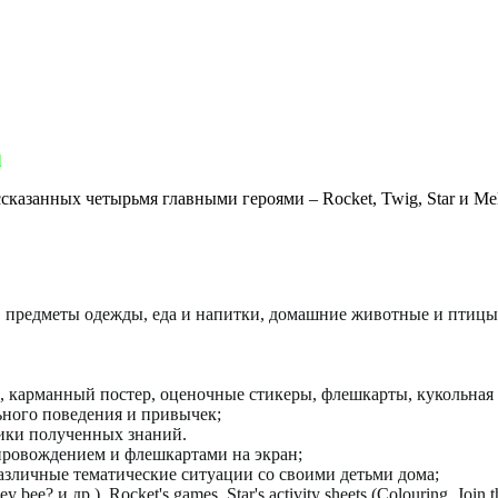
l
казанных четырьмя главными героями – Rocket, Twig, Star и Mel
ья, предметы одежды, еда и напитки, домашние животные и птицы
 карманный постер, оценочные стикеры, флешкарты, кукольная 
ного поведения и привычек;
тики полученных знаний.
опровождением и флешкартами на экран;
азличные тематические ситуации со своими детьми дома;
ney bee?
и
др
.), Rocket's games, Star's activity sheets (Colouring, Join