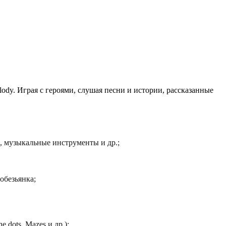
ody. Играя с героями, слушая песни и истории, рассказанные
, музыкальные инструменты и др.;
обезьянка;
 the dots, Mazes
и
др
.);