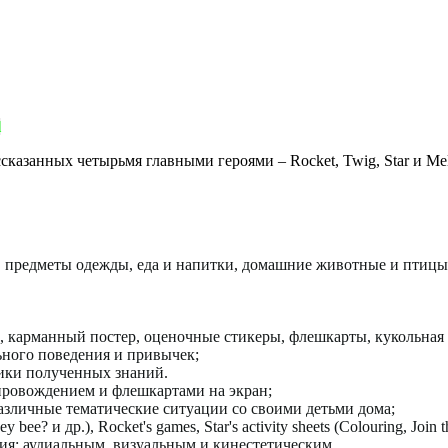
l
казанных четырьмя главными героями – Rocket, Twig, Star и Mel
ья, предметы одежды, еда и напитки, домашние животные и птицы
 карманный постер, оценочные стикеры, флешкарты, кукольная 
ного поведения и привычек;
тики полученных знаний.
опровождением и флешкартами на экран;
азличные тематические ситуации со своими детьми дома;
ney bee?
и
др
.), Rocket's games, Star's activity sheets (Colouring, Join
ия: аудиальным, визуальным и кинестетическим.