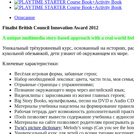
Описание
Finalist British Council Innovation Award 2012
A unique multimedia story-based approach with a real-world fee
Уникальный трёхуровневый курс, основанный на историях, расс
кукольной обезьянкой, дети узнают об окружающем их мире.
Ключевые характеристики:
Весёлая игровая форма, забавные герои;
Набор необходимой лексики: цвета, части тела, моя сем
Отрывные страницы с упражнениями;
Познание окружающего мира через английский язык;
Видеоклипы с зарисовками из жизни главных героев;
Big Story Books, мультфильмы, песни на DVD и
Audio
CD,
Материалы учебника нацелены на формирование правиль
Рабочая тетрадь дает возможность дополнительной прак
iTools позволяет вывести содержание учебника с аудиос
Материалы на сайте позволяют родителям проигрывать р
Twig's picture dictionary
; Melody's songs (Can you see the ho
Универсальный курс для детей со всеми типами восприят