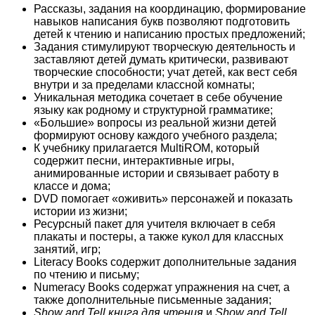
Рассказы, задания на координацию, формирование
навыков написания букв позволяют подготовить
детей к чтению и написанию простых предложений;
Задания стимулируют творческую деятельность и
заставляют детей думать критически, развивают
творческие способности; учат детей, как вест себя
внутри и за пределами классной комнаты;
Уникальная методика сочетает в себе обучение
языку как родному и структурной грамматике;
«Большие» вопросы из реальной жизни детей
формируют основу каждого учебного раздела;
К учебнику прилагается MultiROM, который
содержит песни, интерактивные игры,
анимированные истории и связывает работу в
классе и дома;
DVD
помогает «оживить» персонажей и показать
истории из жизни;
Ресурсный пакет для учителя включает в себя
плакаты и постеры, а также кукол для классных
занятий, игр;
Literacy Books
содержит дополнительные задания
по чтению и письму;
Numeracy Books
содержат упражнения на счет, а
также дополнительные письменные задания;
Show and Tell книга для чтения
и
Show and Tell